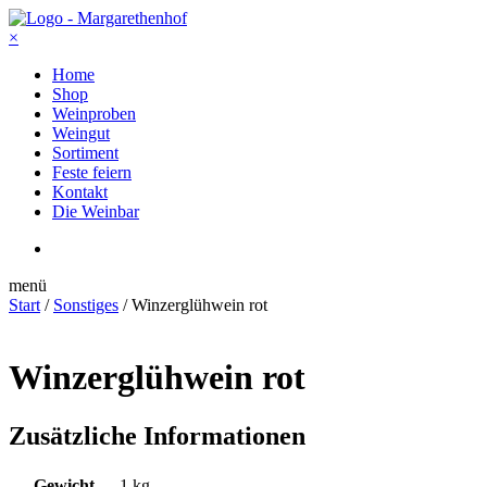
×
Home
Shop
Weinproben
Weingut
Sortiment
Feste feiern
Kontakt
Die Weinbar
menü
Start
/
Sonstiges
/ Winzerglühwein rot
Winzerglühwein rot
Zusätzliche Informationen
Gewicht
1 kg