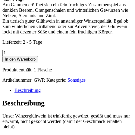
Am Gaumen eröffnet sich ein fein fruchtiges Zusammenspiel aus
dunklen Beeren, Orangenschalen und winterlichen Gewürzen wie
Nelken, Sternanis und Zimt.
Ein tie­risch guter Glüh­wein in anständiger Win­zer­qua­li­tät. Egal ob
zum win­ter­li­chen Grill­abend oder zur Advents­fei­er, der Glüh­wein
lockt mit dezen­ter Süße und einem fein fruchtigen Körper.
Lieferzeit:
2 - 5 Tage
Winzerglühwein
rot
In den Warenkorb
Menge
Produkt enthält: 1
Flasche
Artikelnummer:
GWR
Kategorie:
Sonstiges
Beschreibung
Beschreibung
Unser Winzerglühwein ist trinkfertig gewürzt, gesüßt und muss nur
erwärmt, nicht gekocht werden (damit der Geschmack erhalten
bleibt).