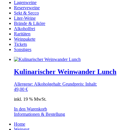
Lagenweine
Reserveweine
Sekt & Secco
Liter-Weine
Brände & Liköre
Alkoholfrei
Raritäten
Weinpakete
Tickets
Sonstiges
Kulinarischer Weinwander Lunch
Allergene:
Alkoholgehalt:
Grundpreis:
Inhalt:
49,00
€
inkl. 19 % MwSt.
In den Warenkorb
Informationen & Bestellung
Home
Weingut