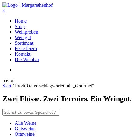
×
Home
Shop
Weinproben
Weingut
Sortiment
Feste feiern
Kontakt
Die Weinbar
menü
Start
/ Produkte verschlagwortet mit „Gourmet“
Zwei Flüsse. Zwei Terroirs. Ein Weingut.
Alle Weine
Gutsweine
Ortsweine