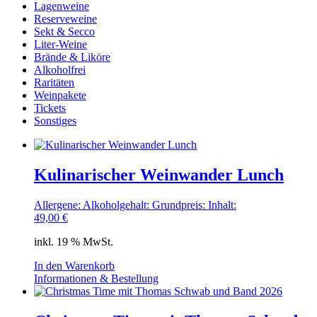
Lagenweine
Reserveweine
Sekt & Secco
Liter-Weine
Brände & Liköre
Alkoholfrei
Raritäten
Weinpakete
Tickets
Sonstiges
Kulinarischer Weinwander Lunch
Allergene:
Alkoholgehalt:
Grundpreis:
Inhalt:
49,00
€
inkl. 19 % MwSt.
In den Warenkorb
Informationen & Bestellung