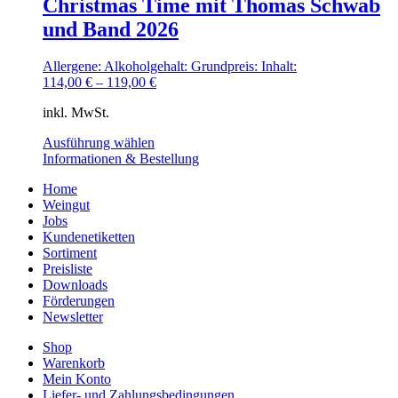
Christmas Time mit Thomas Schwab
und Band 2026
Allergene:
Alkoholgehalt:
Grundpreis:
Inhalt:
114,00
€
–
119,00
€
inkl. MwSt.
Dieses
Ausführung wählen
Produkt
Informationen & Bestellung
weist
Home
mehrere
Weingut
Varianten
Jobs
auf.
Kundenetiketten
Die
Sortiment
Optionen
Preisliste
können
Downloads
auf
Förderungen
der
Newsletter
Produktseite
gewählt
Shop
werden
Warenkorb
Mein Konto
Liefer- und Zahlungsbedingungen