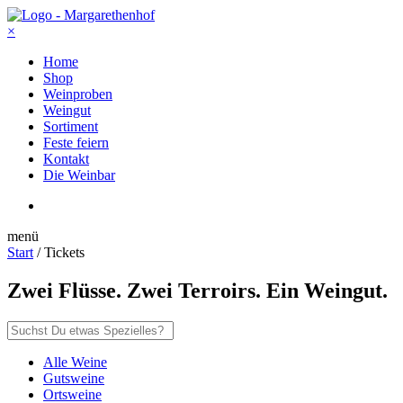
×
Home
Shop
Weinproben
Weingut
Sortiment
Feste feiern
Kontakt
Die Weinbar
menü
Start
/ Tickets
Zwei Flüsse. Zwei Terroirs. Ein Weingut.
Alle Weine
Gutsweine
Ortsweine