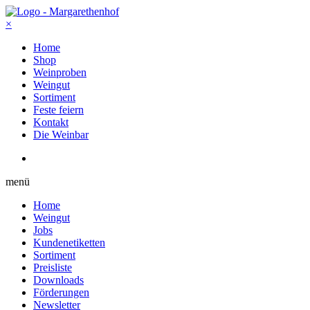
×
Home
Shop
Weinproben
Weingut
Sortiment
Feste feiern
Kontakt
Die Weinbar
menü
Home
Weingut
Jobs
Kundenetiketten
Sortiment
Preisliste
Downloads
Förderungen
Newsletter